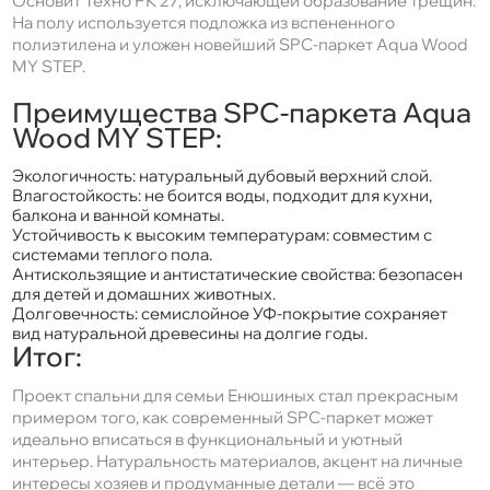
Основит Техно РК 27, исключающей образование трещин.
На полу используется подложка из вспененного
полиэтилена и уложен новейший SPC-паркет Aqua Wood
MY STEP.
Преимущества SPC-паркета Aqua
Wood MY STEP:
Экологичность: натуральный дубовый верхний слой.
Влагостойкость: не боится воды, подходит для кухни,
балкона и ванной комнаты.
Устойчивость к высоким температурам: совместим с
системами теплого пола.
Антискользящие и антистатические свойства: безопасен
для детей и домашних животных.
Долговечность: семислойное УФ-покрытие сохраняет
вид натуральной древесины на долгие годы.
Итог:
Проект спальни для семьи Енюшиных стал прекрасным
примером того, как современный SPC-паркет может
идеально вписаться в функциональный и уютный
интерьер. Натуральность материалов, акцент на личные
интересы хозяев и продуманные детали — всё это