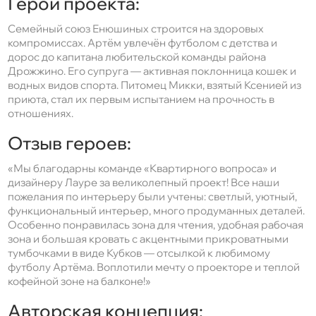
Герои проекта:
Семейный союз Енюшиных строится на здоровых
компромиссах. Артём увлечён футболом с детства и
дорос до капитана любительской команды района
Дрожжино. Его супруга — активная поклонница кошек и
водных видов спорта. Питомец Микки, взятый Ксенией из
приюта, стал их первым испытанием на прочность в
отношениях.
Отзыв героев:
«Мы благодарны команде «Квартирного вопроса» и
дизайнеру Лауре за великолепный проект! Все наши
пожелания по интерьеру были учтены: светлый, уютный,
функциональный интерьер, много продуманных деталей.
Особенно понравилась зона для чтения, удобная рабочая
зона и большая кровать с акцентными прикроватными
тумбочками в виде Кубков — отсылкой к любимому
футболу Артёма. Воплотили мечту о проекторе и теплой
кофейной зоне на балконе!»
Авторская концепция: