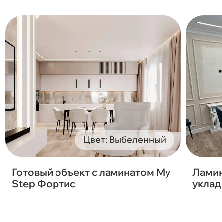
Цвет: Выбеленный
Готовый объект с ламинатом My
Ламин
Step Фортис
уклад