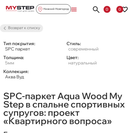
0
0
Нижний Новгород
Возврат к списку
Тип покрытия:
Стиль:
SPC паркет
современный
Толщина:
Цвет:
5мм
натуральный
Коллекция:
Аква Вуд
SPC-паркет Aqua Wood My
Step в спальне спортивных
супругов: проект
«Квартирного вопроса»