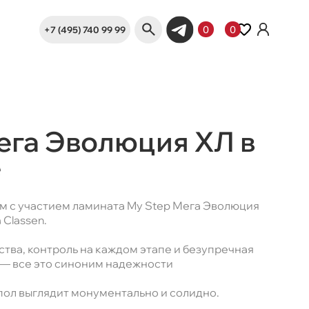
+7 (495) 740 99 99
0
0
ега Эволюция ХЛ в
е
м c участием ламината My Step Мега Эволюция
 Classen.
тва, контроль на каждом этапе и безупречная
 — все это синоним надежности
ол выглядит монументально и солидно.