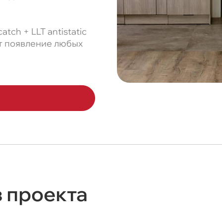
tch + LLT antistatic
т появление любых
з проекта