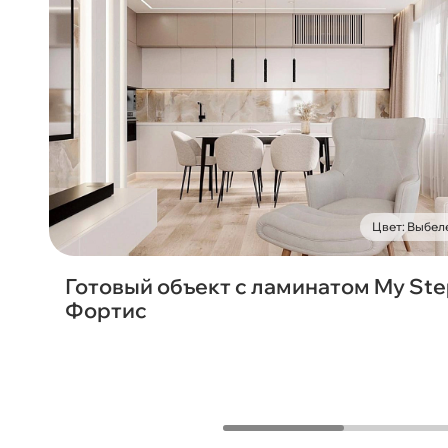
Цвет: Выбел
Готовый объект с ламинатом My St
Фортис