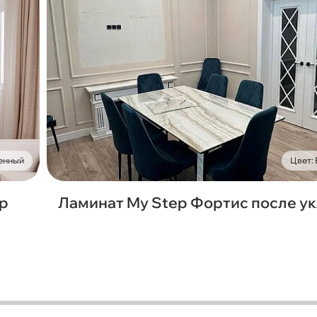
енный
Цвет:
ep
Ламинат My Step Фортис после у