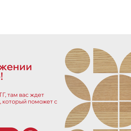
ожении
!
Г, там вас ждет
, который поможет с