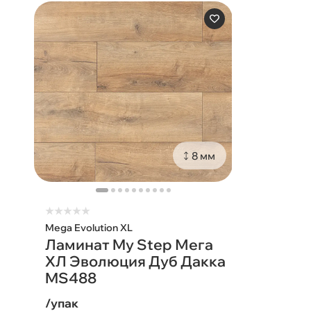
8 мм
★
★
★
★
★
Mega Evolution XL
Ламинат My Step Мега
ХЛ Эволюция Дуб Дакка
MS488
/упак