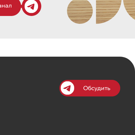
анал
Обсудить