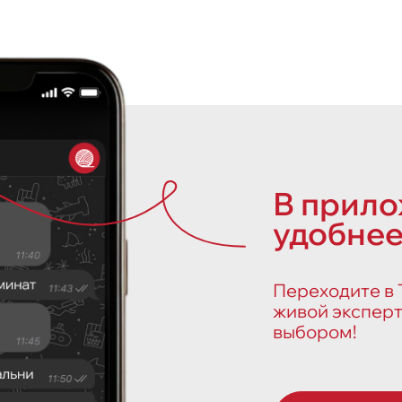
В прил
удобнее
Переходите в Т
живой эксперт
выбором!