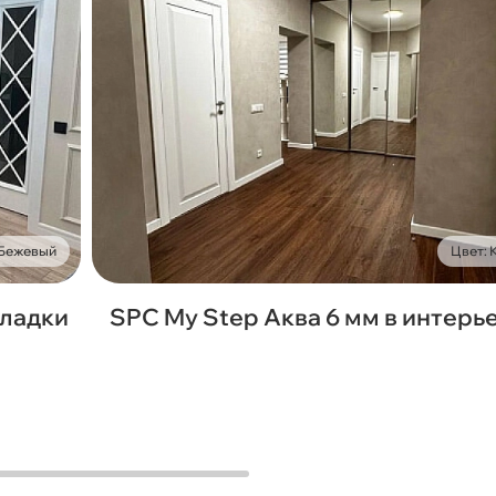
 Бежевый
Цвет:
кладки
SPC My Step Аква 6 мм в интерь