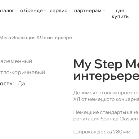
аталог
о бренде
сервис
партнерам
где
купить
 Мега Эволюция ХЛ в интерьере
My Step М
временный
интерьер
тло-коричневый
ость:
Да
Делимся готовым проекто
ХЛ от немецкого концерна
Немецкие стандарты качес
репутация бренда Classen
Широкая доска 280 мм — п