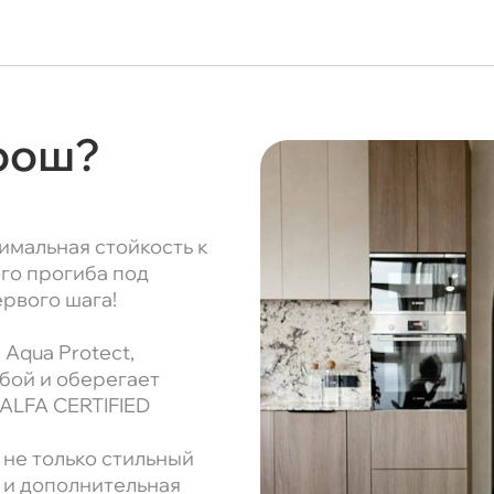
орош?
имальная стойкость к
ого прогиба под
ервого шага!
Aqua Protect,
бой и оберегает
NALFA CERTIFIED
 не только стильный
 и дополнительная