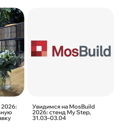
 2026:
Увидимся на MosBuild
вную
2026: стенд My Step,
авку
31.03–03.04