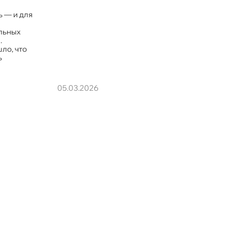
 — и для
льных
.
ло, что
ь
05.03.2026