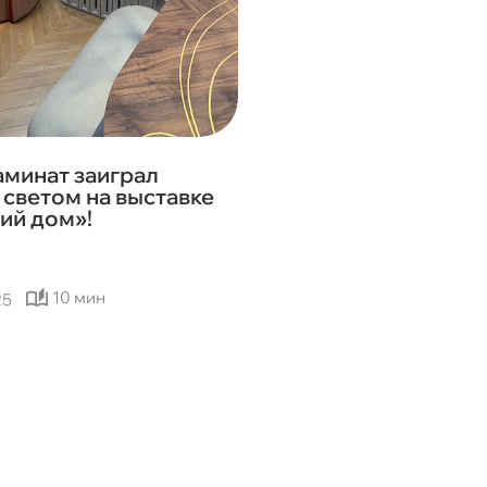
аминат заиграл
светом на выставке
ий дом»!
10 мин
25