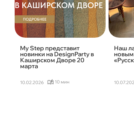
My Step представит
Наш л
новинки на DesignParty в
новым 
Каширском Дворе 20
«Русск
марта
10 мин
10.02.2026
10.07.20