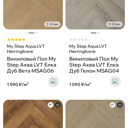
2.5 мм
2.5 мм
★★★★★
★
★
★
★
★
My Step Aqua LVT
My Step Aqua LVT
Herringbone
Herringbone
Виниловый Пол My
Виниловый Пол My
Step Аква LVT Елка
Step Аква LVT Елка
Дуб Вета MSAG06
Дуб Гелон MSAG04
1 590 ₽/м²
1 590 ₽/м²