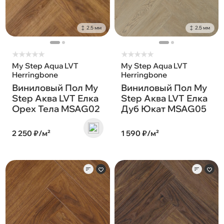
2.5 мм
2.5 мм
★
★
★
★
★
★
★
★
★
★
My Step Aqua LVT
My Step Aqua LVT
Herringbone
Herringbone
Виниловый Пол My
Виниловый Пол My
Step Аква LVT Елка
Step Аква LVT Елка
Орех Тела MSAG02
Дуб Юкат MSAG05
2 250 ₽/м²
1 590 ₽/м²