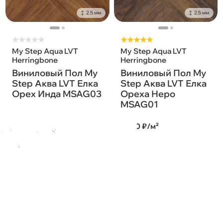
2.5 мм
2.5 мм
★
★
★
★
★
★★★★★
My Step Aqua LVT
My Step Aqua LVT
Herringbone
Herringbone
Виниловый Пол My
Виниловый Пол My
Step Аква LVT Елка
Step Аква LVT Елка
Орех Инда MSAG03
Ореха Неро
MSAG01
2 250 ₽/м²
2 250 ₽/м²