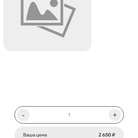
-
+
Ваша цена
2 650 ₽