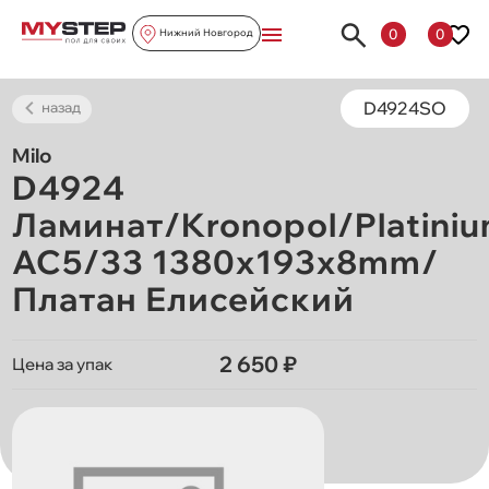
0
0
Нижний Новгород
D4924SO
назад
Milo
D4924
Ламинат/Kronopol/Platiniu
AC5/33 1380х193х8mm/
Платан Елисейский
2 650 ₽
Цена за упак