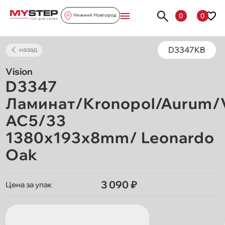
0
0
Нижний Новгород
D3347KB
назад
Vision
D3347
Ламинат/Kronopol/Aurum/V
AC5/33
1380х193х8mm/ Leonardo
Oak
3 090 ₽
Цена за упак